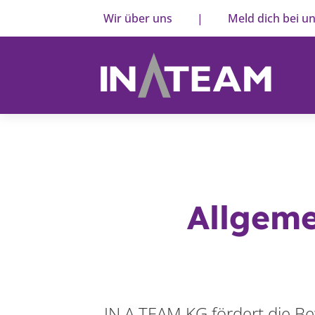
Wir über uns
|
Meld dich bei u
Allgem
IN A TEAM KG fördert die Be