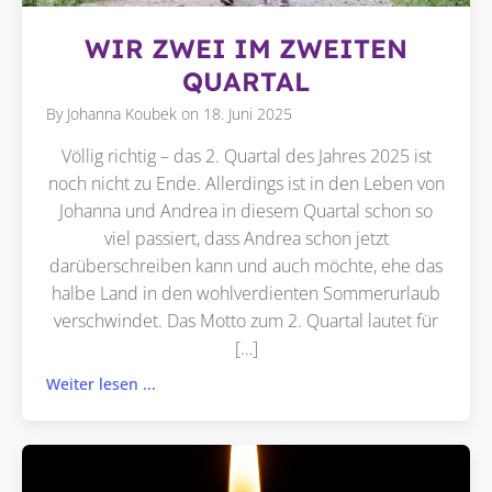
WIR ZWEI IM ZWEITEN
QUARTAL
By
Johanna Koubek
on
18. Juni 2025
Völlig richtig – das 2. Quartal des Jahres 2025 ist
noch nicht zu Ende. Allerdings ist in den Leben von
Johanna und Andrea in diesem Quartal schon so
viel passiert, dass Andrea schon jetzt
darüberschreiben kann und auch möchte, ehe das
halbe Land in den wohlverdienten Sommerurlaub
verschwindet. Das Motto zum 2. Quartal lautet für
[…]
Weiter lesen ...