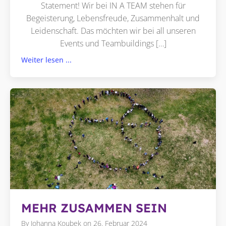
Statement! Wir bei IN A TEAM stehen für
Begeisterung, Lebensfreude, Zusammenhalt und
Leidenschaft. Das möchten wir bei all unseren
Events und Teambuildings […]
Weiter lesen ...
MEHR ZUSAMMEN SEIN
By
Johanna Koubek
on
26. Februar 2024