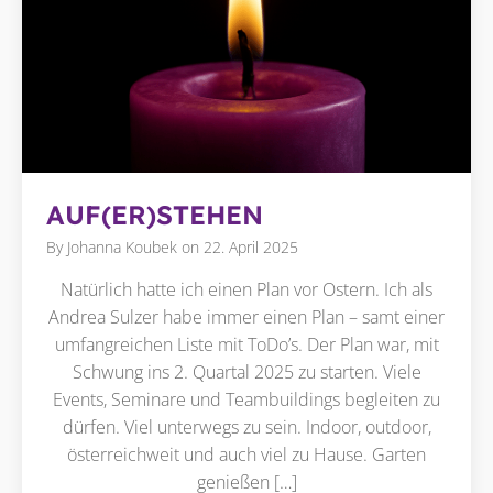
AUF(ER)STEHEN
By
Johanna Koubek
on
22. April 2025
Natürlich hatte ich einen Plan vor Ostern. Ich als
Andrea Sulzer habe immer einen Plan – samt einer
umfangreichen Liste mit ToDo’s. Der Plan war, mit
Schwung ins 2. Quartal 2025 zu starten. Viele
Events, Seminare und Teambuildings begleiten zu
dürfen. Viel unterwegs zu sein. Indoor, outdoor,
österreichweit und auch viel zu Hause. Garten
genießen […]