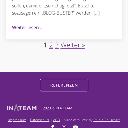
sollen, damit er „so richtig fetzt“. Es sollte
sozusagen ein „BLOG-BUSTER“ werden. […]
Weiter lesen
1
2
3
Weiter »
REFERENZEN
2023 ©
IN A TEAM
Impressum
|
Datenschutz
|
AGB
| Made with Love by
Studio-Seilschaft