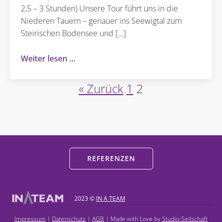
2,5 – 3 Stunden) Unsere Tour führt uns in die
Niederen Tauern – genauer ins Seewigtal zum
Steirischen Bodensee und […]
Weiter lesen
« Zurück
1
2
REFERENZEN
2023 ©
IN A TEAM
Impressum
|
Datenschutz
|
AGB
| Made with Love by
Studio-Seilschaft